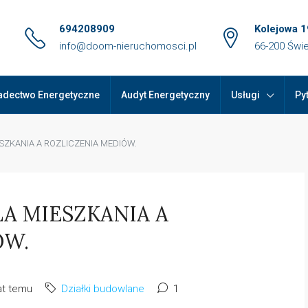
694208909
Kolejowa 1
info@doom-nieruchomosci.pl
66-200 Świ
adectwo Energetyczne
Audyt Energetyczny
Usługi
Py
SZKANIA A ROZLICZENIA MEDIÓW.
A MIESZKANIA A
ÓW.
at temu
Działki budowlane
1