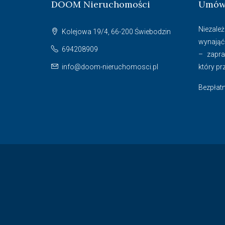
DOOM Nieruchomości
Umów 
Niezależ
Kolejowa 19/4, 66-200 Świebodzin
wynająć
694208909
– zapr
info@doom-nieruchomosci.pl
który pr
Bezpłatn