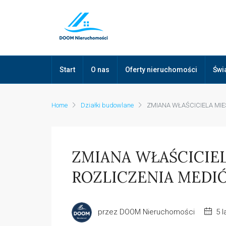
Start
O nas
Oferty nieruchomości
Świ
Home
Działki budowlane
ZMIANA WŁAŚCICIELA MIE
ZMIANA WŁAŚCICIEL
ROZLICZENIA MEDI
przez DOOM Nieruchomości
5 l