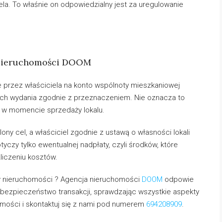
ela. To właśnie on odpowiedzialny jest za uregulowanie
Nieruchomości DOOM
e przez właściciela na konto wspólnoty mieszkaniowej
ich wydania zgodnie z przeznaczeniem. Nie oznacza to
u w momencie sprzedaży lokalu.
ony cel, a właściciel zgodnie z ustawą o własności lokali
yczy tylko ewentualnej nadpłaty, czyli środków, które
zliczeniu kosztów.
y nieruchomości ? Agencja nieruchomości
DOOM
odpowie
 bezpieczeństwo transakcji, sprawdzając wszystkie aspekty
omości i skontaktuj się z nami pod numerem
694208909
.