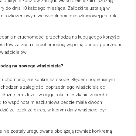
pokrycie kosztów zarządu właściciele lokali uiszczają
óry do dnia 10 każdego miesiąca. Zaliczki te ustalają w
m rozliczeniowym we wspólnocie mieszkaniowej jest rok
edania nieruchomości przechodzą na kupującego korzyści i
e kosztów zarządu nieruchomością wspólną ponosi poprzedni
właścicielowi.
hodzą na nowego właściciela?
nieruchomości, ale konkretną osobę. Błędem popełnianym
chodzenia zaległości poprzedniego właściciela od
łużnikiem. Jeżeli w ciągu roku mieszkanie zmieniło
czek, to wspólnota mieszkaniowa będzie miała dwóch
zić zaliczek za okres, w którym dany właściciel był
 nie zostały uregulowane obciążają również konkretną