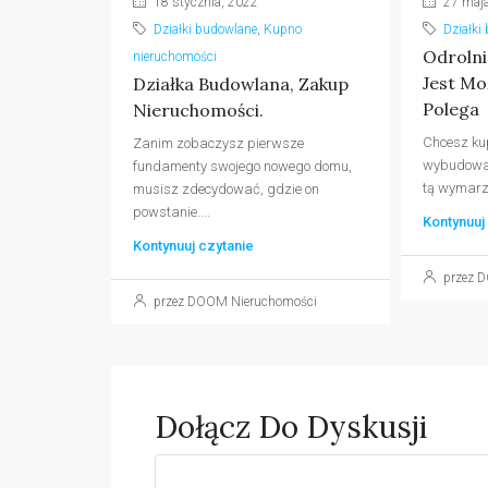
27 maja
18 stycznia, 2022
Działki
Działki budowlane
,
Kupno
Odrolni
nieruchomości
Jest Mo
Działka Budowlana, Zakup
Polega
Nieruchomości.
Chcesz kup
Zanim zobaczysz pierwsze
wybudować
fundamenty swojego nowego domu,
tą wymarzo
musisz zdecydować, gdzie on
powstanie....
Kontynuuj
Kontynuuj czytanie
przez 
przez DOOM Nieruchomości
Dołącz Do Dyskusji