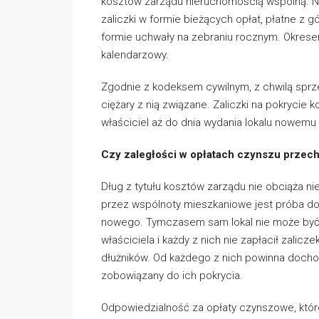
kosztów zarządu nieruchomością wspólną. Na 
zaliczki w formie bieżących opłat, płatne z g
formie uchwały na zebraniu rocznym. Okrese
kalendarzowy.
Zgodnie z kodeksem cywilnym, z chwilą sprz
ciężary z nią związane. Zaliczki na pokryci
właściciel aż do dnia wydania lokalu nowemu 
Czy zaległości w opłatach czynszu przec
Dług z tytułu kosztów zarządu nie obciąża 
przez wspólnoty mieszkaniowe jest próba do
nowego. Tymczasem sam lokal nie może być d
właściciela i każdy z nich nie zapłacił zali
dłużników. Od każdego z nich powinna dochod
zobowiązany do ich pokrycia.
Odpowiedzialność za opłaty czynszowe, które