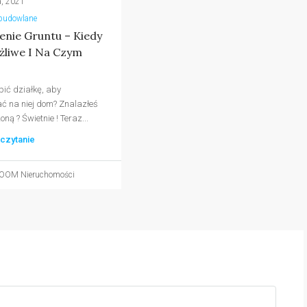
, 2021
 budowlane
enie Gruntu – Kiedy
żliwe I Na Czym
ić działkę, aby
 na niej dom? Znalazłeś
ną ? Świetnie ! Teraz...
 czytanie
DOOM Nieruchomości