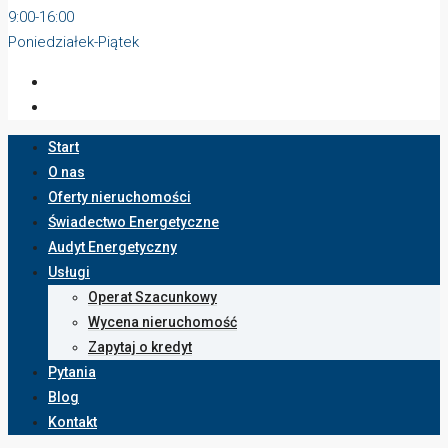
9:00-16:00
Poniedziałek-Piątek
Start
O nas
Oferty nieruchomości
Świadectwo Energetyczne
Audyt Energetyczny
Usługi
Operat Szacunkowy
Wycena nieruchomość
Zapytaj o kredyt
Pytania
Blog
Kontakt