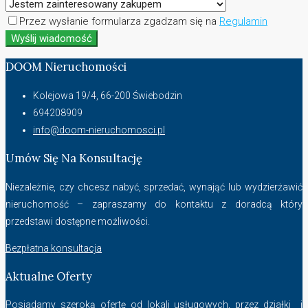
Przez wysłanie formularza zgadzam się na
Regulamin
Wyślij wiadomość
DOOM Nieruchomości
Kolejowa 19/4, 66-200 Świebodzin
694208909
info@doom-nieruchomosci.pl
Umów Się Na Konsultację
Niezależnie, czy chcesz nabyć, sprzedać, wynająć lub wydzierżawić
nieruchomość – zapraszamy do kontaktu z doradcą który
przedstawi dostępne możliwości.
Bezpłatna konsultacja
Aktualne Oferty
Posiadamy szeroką ofertę od lokali usługowych, przez działki i