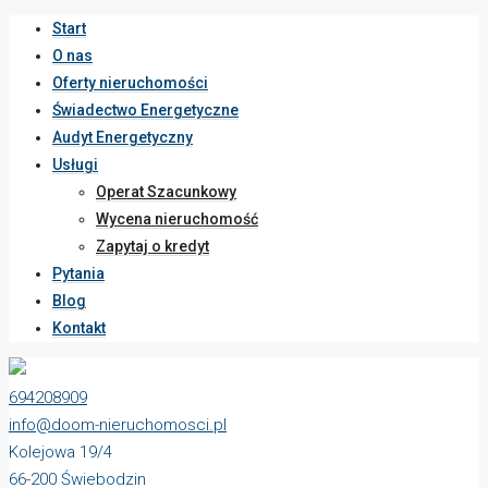
Start
O nas
Oferty nieruchomości
Świadectwo Energetyczne
Audyt Energetyczny
Usługi
Operat Szacunkowy
Wycena nieruchomość
Zapytaj o kredyt
Pytania
Blog
Kontakt
694208909
info@doom-nieruchomosci.pl
Kolejowa 19/4
66-200 Świebodzin