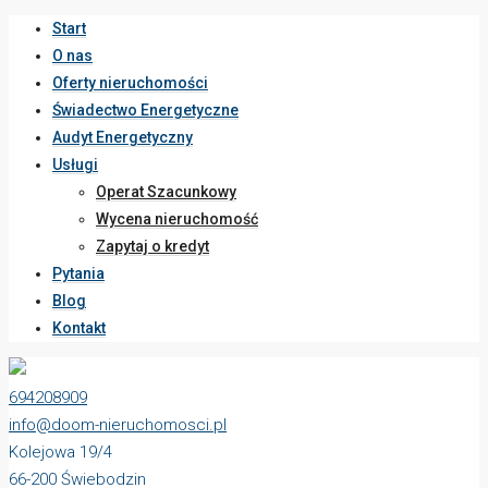
Start
O nas
Oferty nieruchomości
Świadectwo Energetyczne
Audyt Energetyczny
Usługi
Operat Szacunkowy
Wycena nieruchomość
Zapytaj o kredyt
Pytania
Blog
Kontakt
694208909
info@doom-nieruchomosci.pl
Kolejowa 19/4
66-200 Świebodzin