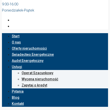
9:00-16:00
Poniedziałek-Piątek
Start
O nas
Oferty nieruchomości
Świadectwo Energetyczne
Audyt Energetyczny
Usługi
Operat Szacunkowy
Wycena nieruchomość
Zapytaj o kredyt
Pytania
Blog
Kontakt