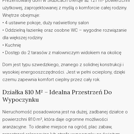
Prezentowany dom w Słubicach oferuje aż 121 m² powierzchni
użytkowej, zaprojektowanej z myślą o komforcie całej rodziny.
Wnętrze obejmuje:
• 4 ustawne pokoje, duży naświetlony salon
• Oddzielną łazienkę oraz osobne WC – wygodne rozwiązanie
dla większej rodziny
• Kuchnię
• Dostęp do 2 tarasów z malowniczym widokiem na okolicę
Dom jest typu szwedzkiego, znanego z solidnej konstrukcji i
wysokiej energooszczędności. Jest w pełni ocieplony, dzięki
czemu zapewnia komfort cieplny przez cały rok.
Działka 810 M² – Idealna Przestrzeń Do
Wypoczynku
Nieruchomość posadowiona jest na dużej, zadbanej działce o
powierzchni 810 m², która daje ogromne możliwości
aranżacyjne. To idealne miejsce na ogród, plac zabaw,