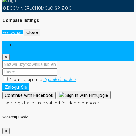
© DOOM NIERUCHOMOŚCI SP. Z O.O.
Compare listings
Porównać
Close
Zaloguj Się
×
Zapamiętaj mnie
Zgubiłeś hasło?
Zaloguj Się
Continue with Facebook
Sign in with Filtrujogle
User registration is disabled for demo purpose.
Zresetuj Hasło
×