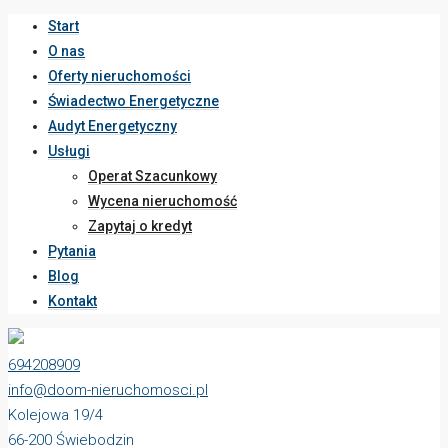
Start
O nas
Oferty nieruchomości
Świadectwo Energetyczne
Audyt Energetyczny
Usługi
Operat Szacunkowy
Wycena nieruchomość
Zapytaj o kredyt
Pytania
Blog
Kontakt
694208909
info@doom-nieruchomosci.pl
Kolejowa 19/4
66-200 Świebodzin