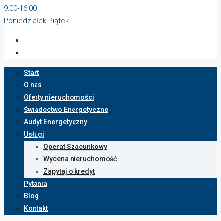
9:00-16:00
Poniedziałek-Piątek
Start
O nas
Oferty nieruchomości
Świadectwo Energetyczne
Audyt Energetyczny
Usługi
Operat Szacunkowy
Wycena nieruchomość
Zapytaj o kredyt
Pytania
Blog
Kontakt