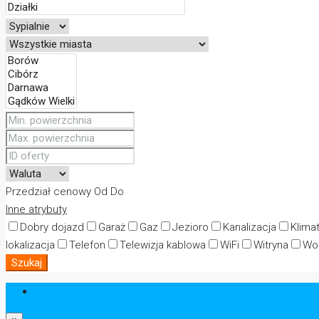
Przedział cenowy
Od
Do
Inne atrybuty
Dobry dojazd
Garaż
Gaz
Jezioro
Kanalizacja
Klima
lokalizacja
Telefon
Telewizja kablowa
WiFi
Witryna
Wo
Szukaj
Zaloguj Się