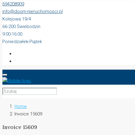
694208909
info@doom-nieruchomosci.pl
Kolejowa 19/4
66-200 Świebodzin
9:00-16:00
Poniedziałek-Piątek
Home
Invoice 15609
Invoice 15609