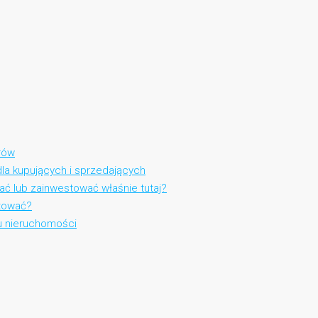
rów
la kupujących i sprzedających
ć lub zainwestować właśnie tutaj?
stować?
u nieruchomości