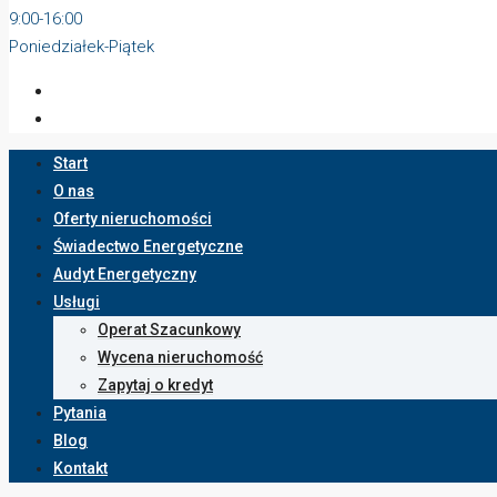
9:00-16:00
Poniedziałek-Piątek
Start
O nas
Oferty nieruchomości
Świadectwo Energetyczne
Audyt Energetyczny
Usługi
Operat Szacunkowy
Wycena nieruchomość
Zapytaj o kredyt
Pytania
Blog
Kontakt