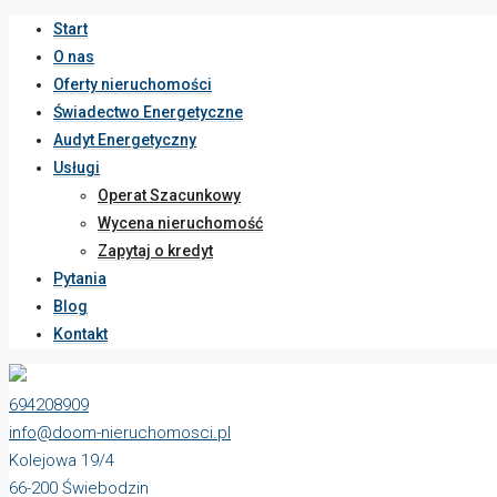
Start
O nas
Oferty nieruchomości
Świadectwo Energetyczne
Audyt Energetyczny
Usługi
Operat Szacunkowy
Wycena nieruchomość
Zapytaj o kredyt
Pytania
Blog
Kontakt
694208909
info@doom-nieruchomosci.pl
Kolejowa 19/4
66-200 Świebodzin