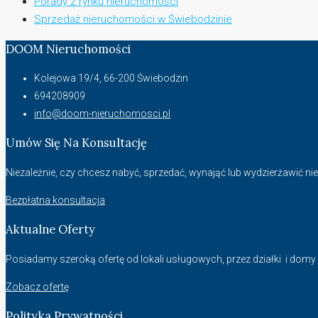
Porady z rynku nieruchomości
Sprzedaż nieruchomości w Świebodzinie
DOOM Nieruchomości
Kolejowa 19/4, 66-200 Świebodzin
694208909
info@doom-nieruchomosci.pl
Umów Się Na Konsultację
Niezależnie, czy chcesz nabyć, sprzedać, wynająć lub wydzierżawić 
Bezpłatna konsultacja
Aktualne Oferty
Posiadamy szeroką ofertę od lokali usługowych, przez działki i domy na
Zobacz ofertę
Polityka Prywatności