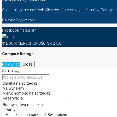
Szanujemy czas naszych Klientów i potencjalnych Klientów. Pamięt
Polityka Prywatności
Facebook
Instagram
© DOOM NIERUCHOMOŚCI SP. Z O.O.
Compare listings
Porównać
Close
Szukaj