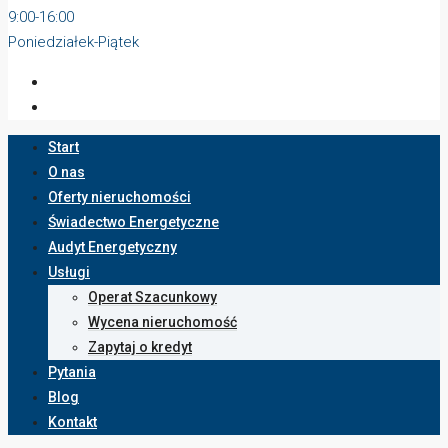
9:00-16:00
Poniedziałek-Piątek
Start
O nas
Oferty nieruchomości
Świadectwo Energetyczne
Audyt Energetyczny
Usługi
Operat Szacunkowy
Wycena nieruchomość
Zapytaj o kredyt
Pytania
Blog
Kontakt