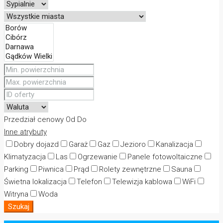
Przedział cenowy
Od
Do
Inne atrybuty
Dobry dojazd
Garaż
Gaz
Jezioro
Kanalizacja
Klimatyzacja
Las
Ogrzewanie
Panele fotowoltaiczne
Parking
Piwnica
Prąd
Rolety zewnętrzne
Sauna
Świetna lokalizacja
Telefon
Telewizja kablowa
WiFi
Witryna
Woda
Szukaj