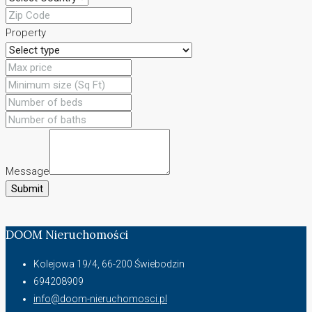
Property
Message
Submit
DOOM Nieruchomości
Kolejowa 19/4, 66-200 Świebodzin
694208909
info@doom-nieruchomosci.pl