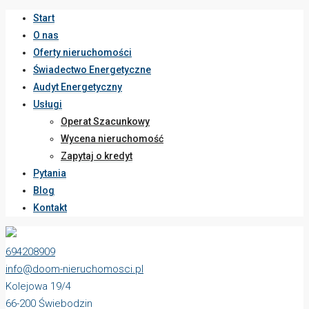
Start
O nas
Oferty nieruchomości
Świadectwo Energetyczne
Audyt Energetyczny
Usługi
Operat Szacunkowy
Wycena nieruchomość
Zapytaj o kredyt
Pytania
Blog
Kontakt
694208909
info@doom-nieruchomosci.pl
Kolejowa 19/4
66-200 Świebodzin