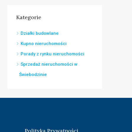
Kategorie
Działki budowlane
Kupno nieruchomości
Porady z rynku nieruchomości
Sprzedaż nieruchomości w
Świebodzinie
Polityka Prywatności