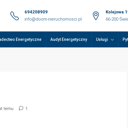
694208909
Kolejowa 1
info@doom-nieruchomosci.pl
66-200 Świ
adectwo Energetyczne
Audyt Energetyczny
Usługi
Py
at temu
1