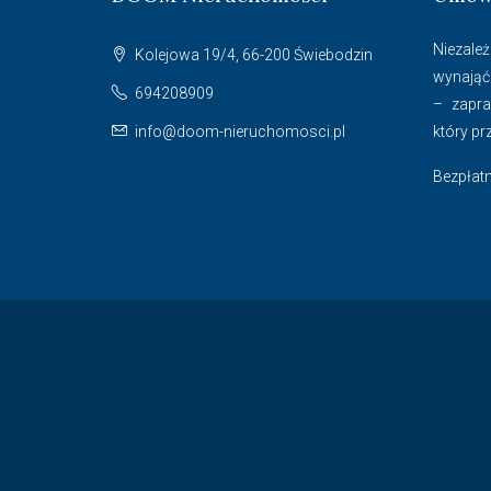
Niezależ
Kolejowa 19/4, 66-200 Świebodzin
wynająć
694208909
– zapr
info@doom-nieruchomosci.pl
który pr
Bezpłatn